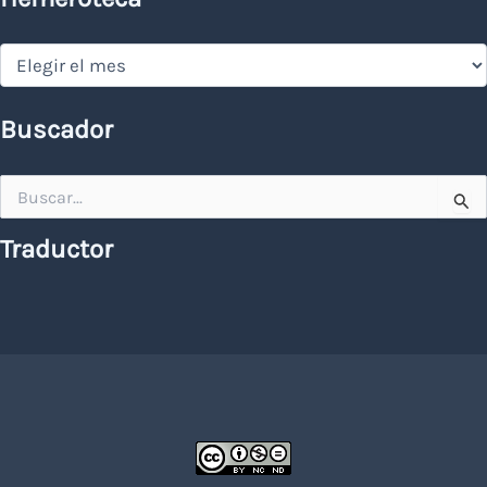
Hemeroteca
Buscador
Buscar
por:
Traductor