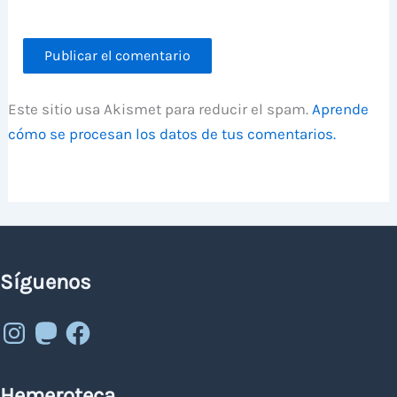
Este sitio usa Akismet para reducir el spam.
Aprende
cómo se procesan los datos de tus comentarios.
Síguenos
Instagram
Mastodon
Facebook
Hemeroteca