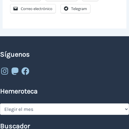
Correo electrónico
Telegram
Síguenos
Instagram
Mastodon
Facebook
Hemeroteca
Hemeroteca
Buscador