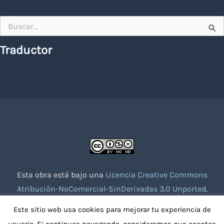
Buscar
por:
Traductor
Esta obra está bajo una
Licencia Creative Commons
Atribución-NoComercial-SinDerivadas 3.0 Unported
.
Website creado con la colaboración de socios voluntarios.
Este sitio web usa cookies para mejorar tu experiencia de