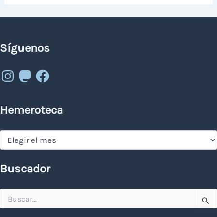
Síguenos
Instagram
Mastodon
Facebook
Hemeroteca
Hemeroteca
Buscador
Buscar
por: