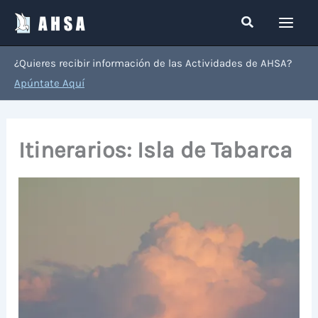
Ir
Buscar
al
contenido
¿Quieres recibir información de las Actividades de AHSA?
Apúntate Aquí
Itinerarios: Isla de Tabarca