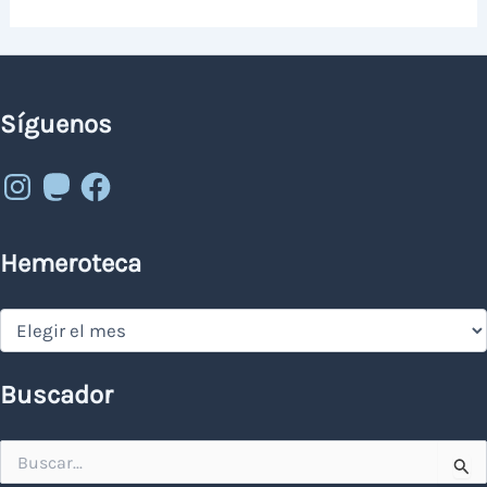
Síguenos
Instagram
Mastodon
Facebook
Hemeroteca
Hemeroteca
Buscador
Buscar
por: