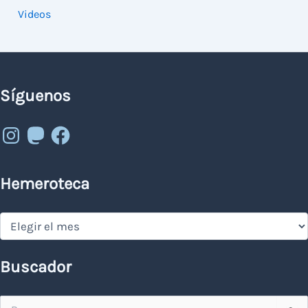
Videos
Síguenos
Instagram
Mastodon
Facebook
Hemeroteca
Hemeroteca
Buscador
Buscar