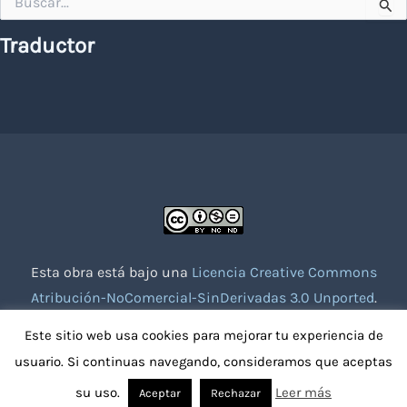
por:
Traductor
Esta obra está bajo una
Licencia Creative Commons
Atribución-NoComercial-SinDerivadas 3.0 Unported
.
Website creado con la colaboración de socios voluntarios.
Este sitio web usa cookies para mejorar tu experiencia de
usuario. Si continuas navegando, consideramos que aceptas
su uso.
Leer más
Aceptar
Rechazar