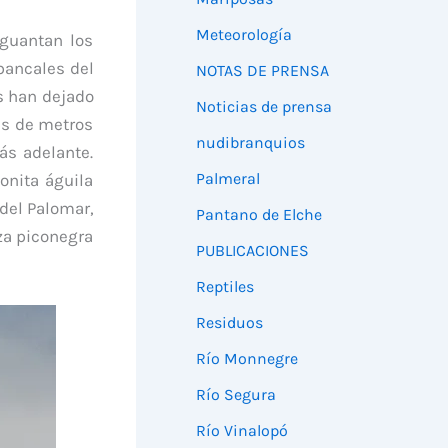
Meteorología
guantan los
 bancales del
NOTAS DE PRENSA
s han dejado
Noticias de prensa
es de metros
nudibranquios
ás adelante.
Palmeral
nita águila
 del Palomar,
Pantano de Elche
za piconegra
PUBLICACIONES
Reptiles
Residuos
Río Monnegre
Río Segura
Río Vinalopó