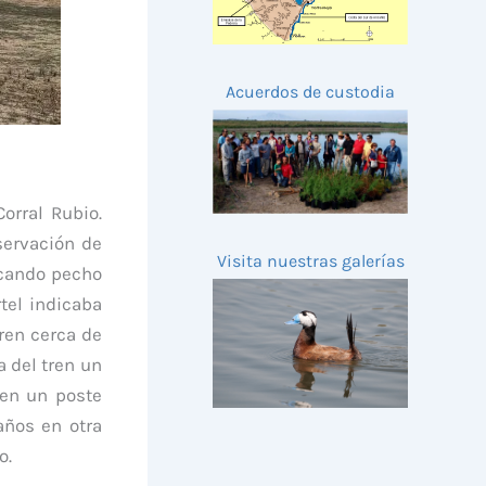
Acuerdos de custodia
orral Rubio.
servación de
Visita nuestras galerías
acando pecho
tel indicaba
ren cerca de
a del tren un
 en un poste
años en otra
o.