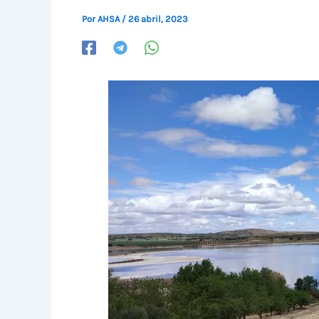
Por
AHSA
/
26 abril, 2023