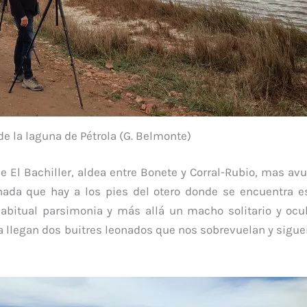
 de la laguna de Pétrola (G. Belmonte)
 El Bachiller, aldea entre Bonete y Corral-Rubio, mas avu
ada que hay a los pies del otero donde se encuentra 
bitual parsimonia y más allá un macho solitario y ocul
ía llegan dos buitres leonados que nos sobrevuelan y sigu