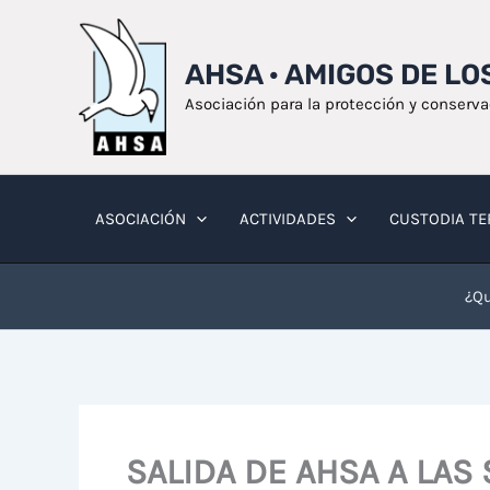
Ir
al
AHSA · AMIGOS DE L
contenido
Asociación para la protección y conserv
ASOCIACIÓN
ACTIVIDADES
CUSTODIA TE
¿Qu
SALIDA DE AHSA A LAS