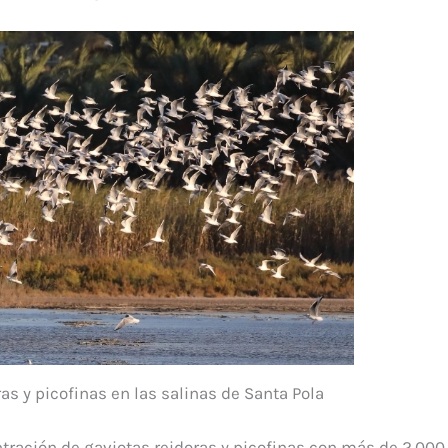
as y picofinas en las salinas de Santa Pola
tración de gaviotas reidoras y picofinas con más de 2.000