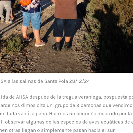
SA a las salinas de Santa Pola 28/12/24
ida de AHSA después de la tregua veraniega, pospuesta por
 tarde nos dimos cita un grupo de 9 personas que vencimo
n duda valió la pena. Hicimos un pequeño recorrido por la 
llí observar algunas de las especies de aves acuáticas de 
nen otras llegan o simplemente pasan hacia el sur.