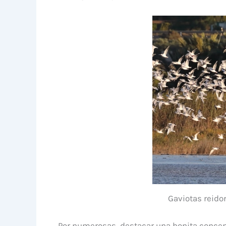
Gaviotas reidor
Por numerosas, destacar una bonita concen