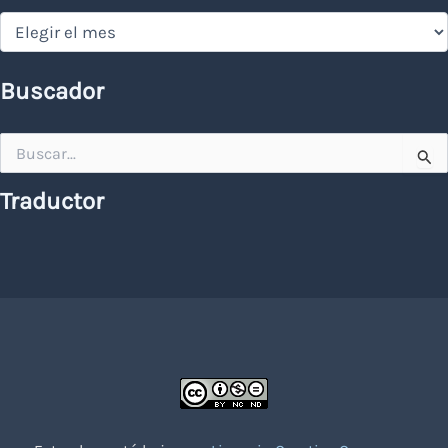
Hemeroteca
Buscador
Buscar
por:
Traductor