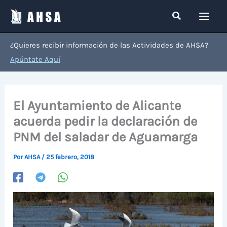
Ir
Buscar
al
contenido
¿Quieres recibir información de las Actividades de AHSA?
Apúntate Aquí
El Ayuntamiento de Alicante
acuerda pedir la declaración de
PNM del saladar de Aguamarga
Por
AHSA
/
25 febrero, 2018