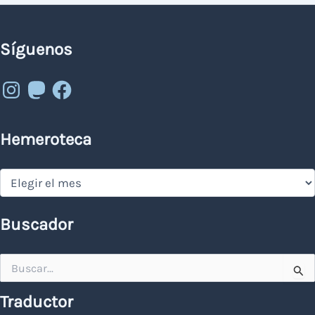
Síguenos
Instagram
Mastodon
Facebook
Hemeroteca
Hemeroteca
Buscador
Buscar
por:
Traductor