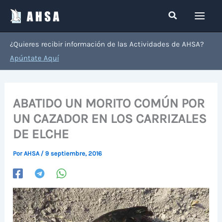
Ir
Buscar
al
contenido
¿Quieres recibir información de las Actividades de AHSA?
Apúntate Aquí
ABATIDO UN MORITO COMÚN POR
UN CAZADOR EN LOS CARRIZALES
DE ELCHE
Por
AHSA
/
9 septiembre, 2016