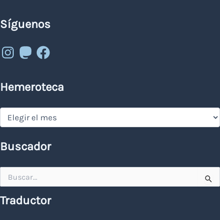
Síguenos
Instagram
Mastodon
Facebook
Hemeroteca
Hemeroteca
Buscador
Buscar
por:
Traductor