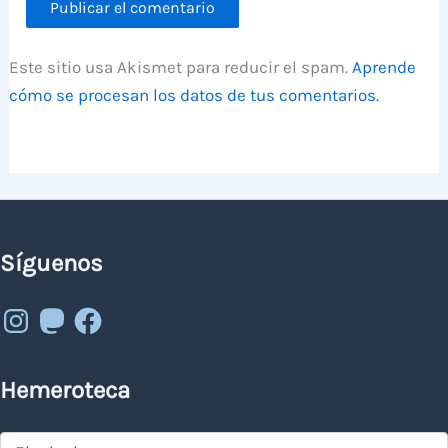
Este sitio usa Akismet para reducir el spam.
Aprende
cómo se procesan los datos de tus comentarios.
Síguenos
Instagram
Mastodon
Facebook
Hemeroteca
Hemeroteca