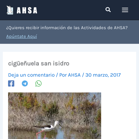
Ir
Buscar
al
contenido
¿Quieres recibir información de las Actividades de AHSA?
Apúntate Aquí
cigüeñuela san isidro
Deja un comentario
/ Por
AHSA
/
30 marzo, 2017