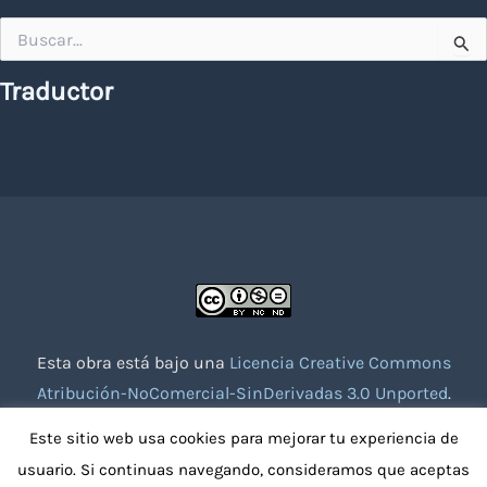
Buscar
por:
Traductor
Esta obra está bajo una
Licencia Creative Commons
Atribución-NoComercial-SinDerivadas 3.0 Unported
.
Website creado con la colaboración de socios voluntarios.
Este sitio web usa cookies para mejorar tu experiencia de
usuario. Si continuas navegando, consideramos que aceptas