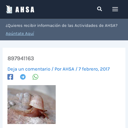
Ir
Buscar
al
contenido
¿Quieres recibir información de las Actividades de AHSA?
Apúntate Aquí
897941163
Deja un comentario
/ Por
AHSA
/
7 febrero, 2017