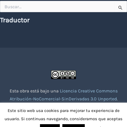
Buscar
por:
Traductor
Esta obra está bajo una
Licencia Creative Commons
Atribución-NoComercial-SinDerivadas 3.0 Unported
.
Website creado con la colaboración de socios voluntarios.
Este sitio web usa cookies para mejorar tu experiencia de
usuario. Si continuas navegando, consideramos que aceptas