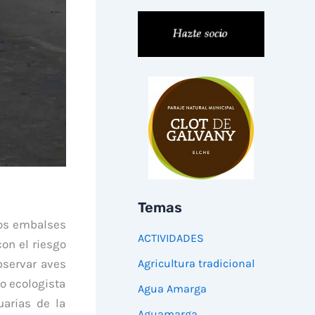
Temas
los embalses
ACTIVIDADES
con el riesgo
bservar aves
Agricultura tradicional
po ecologista
Agua Amarga
uarias de la
Aguamarga