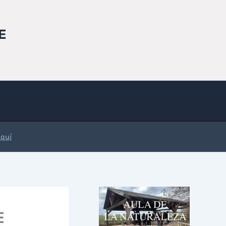
E
Aquí
E