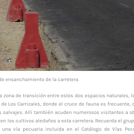
de ensanchamiento de la carretera
a zona de transición entre estos dos espacios naturales, 
 de Los Carrizales, donde el cruce de fauna es frecuente, 
 salvajes. Allí también acuden numerosos visitantes a o
 en los cultivos aledaños a esta carretera. Recuerda el gru
 una vía pecuaria incluida en el Catálogo de Vías Pec