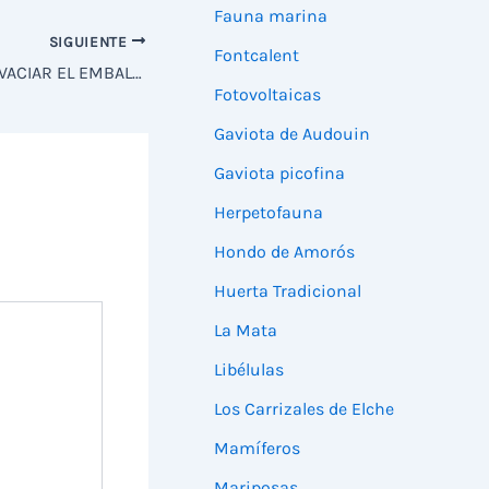
Fauna marina
SIGUIENTE
Fontcalent
AHSA CELEBRA LA DECISIÓN DE VACIAR EL EMBALSE DE PONIENTE
Fotovoltaicas
Gaviota de Audouin
Gaviota picofina
Herpetofauna
Hondo de Amorós
Huerta Tradicional
La Mata
Libélulas
Los Carrizales de Elche
Mamíferos
Mariposas