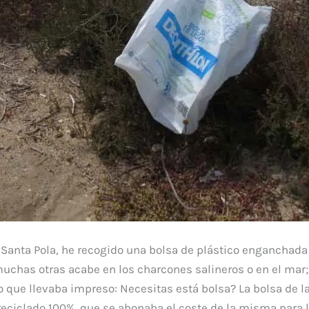
Santa Pola, he recogido una bolsa de plástico enganchada
muchas otras acabe en los charcones salineros o en el mar;
 que llevaba impreso: Necesitas está bolsa? La bolsa de l
eciclado 100%, que se abonaba el coste de la misma para 