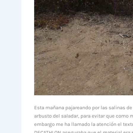
Esta mañana pajareando por las salinas de 
arbusto del saladar, para evitar que como 
embargo me ha llamado la atención el texto
DECATHLON aseguraba que el material era r