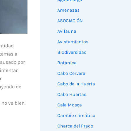
Amenazas
ASOCIACIÓN
Avifauna
Avistamientos
ntidad
Biodiversidad
stemas a
 causado por
Botánica
intentar
Cabo Cervera
ón
Cabo de la Huerta
buyendo de
Cabo Huertas
 no va bien.
Cala Mosca
Cambio climático
Charca del Prado