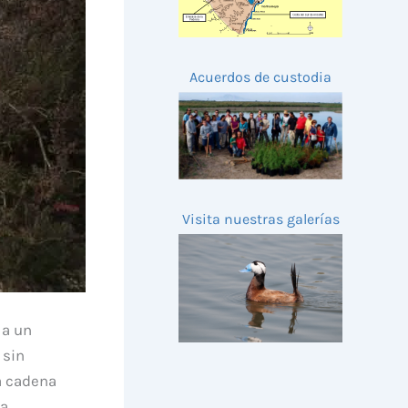
Acuerdos de custodia
Visita nuestras galerías
 a un
 sin
a cadena
la