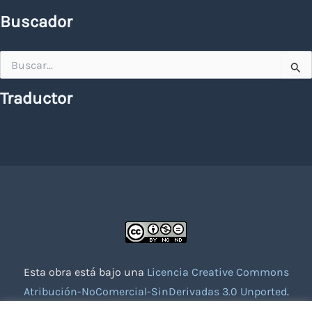
Buscador
Buscar
por:
Traductor
Esta obra está bajo una
Licencia Creative Commons
Atribución-NoComercial-SinDerivadas 3.0 Unported
.
Website creado con la colaboración de socios voluntarios.