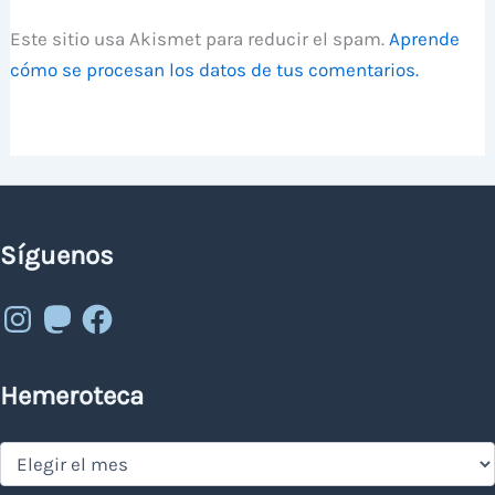
Este sitio usa Akismet para reducir el spam.
Aprende
cómo se procesan los datos de tus comentarios.
Síguenos
Instagram
Mastodon
Facebook
Hemeroteca
Hemeroteca