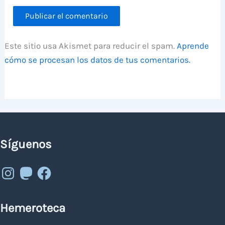
Este sitio usa Akismet para reducir el spam.
Aprende
cómo se procesan los datos de tus comentarios.
Síguenos
Instagram
Mastodon
Facebook
Hemeroteca