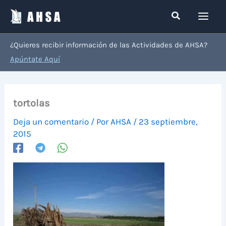
Ir
Buscar
al
contenido
¿Quieres recibir información de las Actividades de AHSA?
Apúntate Aquí
tortolas
Deja un comentario
/ Por
AHSA
/
23 septiembre,
2015