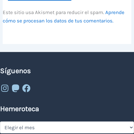
Este sitio usa Akismet para reducir el spam.
Aprende
cómo se procesan los datos de tus comentarios.
Síguenos
Instagram
Mastodon
Facebook
Hemeroteca
Hemeroteca