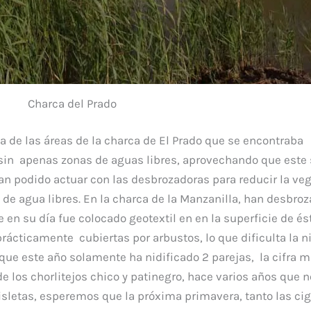
Charca del Prado
a de las áreas de la charca de El Prado que se encontraba
sin apenas zonas de aguas libres, aprovechando que este 
n podido actuar con las desbrozadoras para reducir la ve
 de agua libres. En la charca de la Manzanilla, han desbroz
 en su día fue colocado geotextil en en la superficie de és
rácticamente cubiertas por arbustos, lo que dificulta la n
que este año solamente ha nidificado 2 parejas, la cifra m
e los chorlitejos chico y patinegro, hace varios años que n
 isletas, esperemos que la próxima primavera, tanto las ci