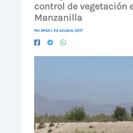
control de vegetación e
Manzanilla
Por
AHSA
/
23 octubre, 2017