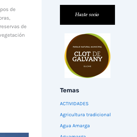
ipos de
oras,
 reservas de
 vegetación
Temas
ACTIVIDADES
Agricultura tradicional
Agua Amarga
Aguamarga