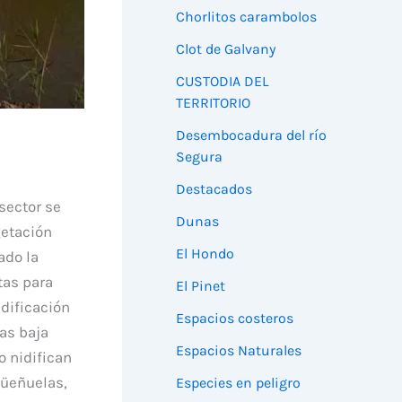
Chorlitos carambolos
Clot de Galvany
CUSTODIA DEL
TERRITORIO
Desembocadura del río
Segura
Destacados
sector se
Dunas
getación
El Hondo
ado la
tas para
El Pinet
idificación
Espacios costeros
as baja
Espacios Naturales
o nidifican
güeñuelas,
Especies en peligro