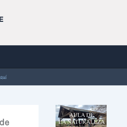
E
Aquí
 de