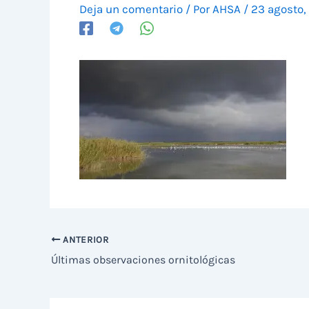
Deja un comentario
/ Por
AHSA
/
23 agosto,
ANTERIOR
Últimas observaciones ornitológicas