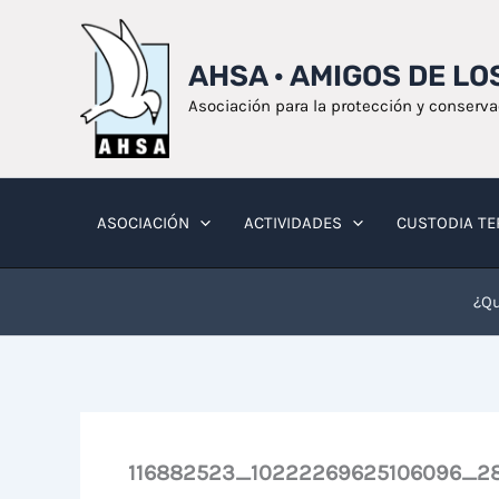
Ir
al
AHSA · AMIGOS DE L
contenido
Asociación para la protección y conserv
ASOCIACIÓN
ACTIVIDADES
CUSTODIA TE
¿Qu
116882523_10222269625106096_28