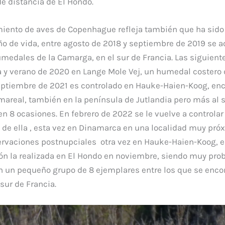
e distancia de El Hondo.
lamiento de aves de Copenhague refleja también que ha sido
ño de vida, entre agosto de 2018 y septiembre de 2019 se
medales de la Camarga, en el sur de Francia. Las siguien
 y verano de 2020 en Lange Mole Vej, un humedal costero d
ptiembre de 2021 es controlado en Hauke-Haien-Koog, enc
mareal, también en la península de Jutlandia pero más al s
n 8 ocasiones. En febrero de 2022 se le vuelve a controla
s de ella , esta vez en Dinamarca en una localidad muy próx
servaciones postnupciales otra vez en Hauke-Haien-Koog, 
ón la realizada en El Hondo en noviembre, siendo muy pro
n un pequeño grupo de 8 ejemplares entre los que se enco
sur de Francia.