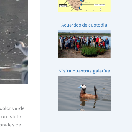
Acuerdos de custodia
Visita nuestras galerías
color verde
 un islote
ionales de