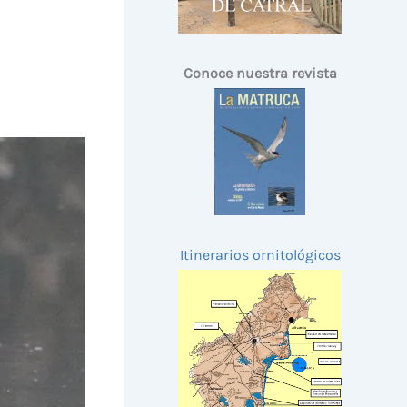
Conoce nuestra revista
Itinerarios ornitológicos