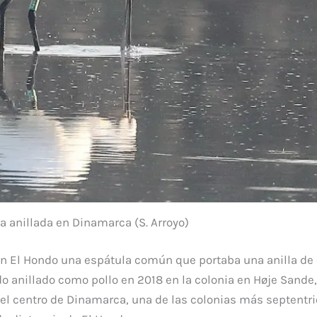
a anillada en Dinamarca (S. Arroyo)
n El Hondo una espátula común que portaba una anilla de 
do anillado como pollo en 2018 en la colonia en Høje Sande,
 el centro de Dinamarca, una de las colonias más septentr