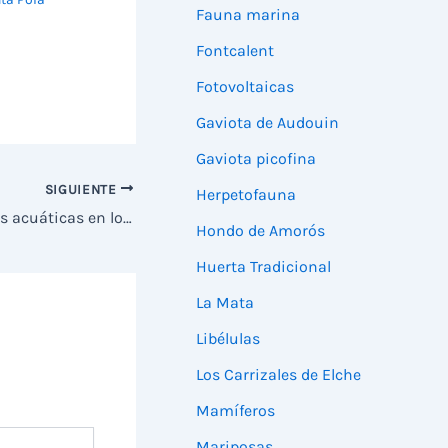
Fauna marina
Fontcalent
Fotovoltaicas
Gaviota de Audouin
Gaviota picofina
SIGUIENTE
Herpetofauna
Adiós a la caza nocturna de aves acuáticas en los humedales del sur de Alicante
Hondo de Amorós
Huerta Tradicional
La Mata
Libélulas
Los Carrizales de Elche
Mamíferos
Mariposas