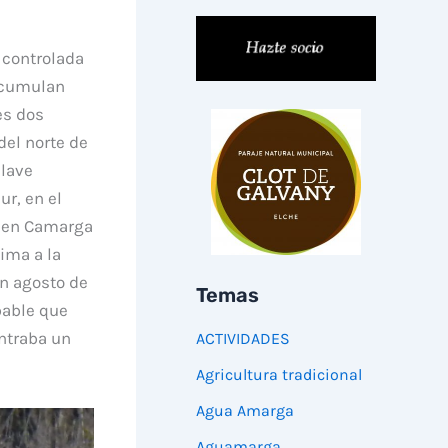
 controlada
 acumulan
tes dos
el norte de
lave
ur, en el
r en Camarga
ima a la
en agosto de
Temas
bable que
ntraba un
ACTIVIDADES
Agricultura tradicional
Agua Amarga
Aguamarga