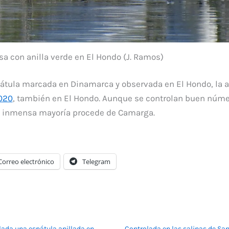
a con anilla verde en El Hondo (J. Ramos)
átula marcada en Dinamarca y observada en El Hondo, la a
2020
, también en El Hondo. Aunque se controlan buen núme
 la inmensa mayoría procede de Camarga.
Correo electrónico
Telegram
lada una espátula anillada en
Controlada en las salinas de Sa