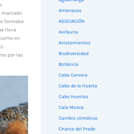
s
Amenazas
do marcado
ASOCIACIÓN
ue formaba
ue lleva
Avifauna
n como en
Avistamientos
as
Biodiversidad
o por las
Botánica
Cabo Cervera
Cabo de la Huerta
Cabo Huertas
Cala Mosca
Cambio climático
Charca del Prado