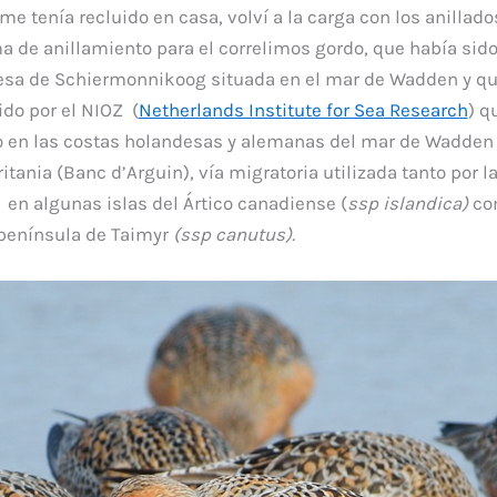
 tenía recluido en casa, volví a la carga con los anillado
ma de anillamiento para el correlimos gordo, que había si
desa de Schiermonnikoog situada en el mar de Wadden y q
ido por el NIOZ (
Netherlands Institute for Sea Research
) q
o en las costas holandesas y alemanas del mar de Wadde
itania (Banc d’Arguin), vía migratoria utilizada tanto por l
 en algunas islas del Ártico canadiense (
ssp islandica)
com
 península de Taimyr
(ssp canutus).