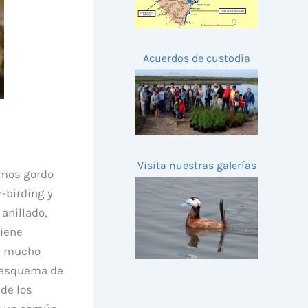
Acuerdos de custodia
a
Visita nuestras galerías
imos gordo
r-birding y
anillado,
iene
, mucho
l esquema de
de los