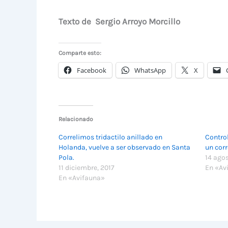
Texto de Sergio Arroyo Morcillo
Comparte esto:
Facebook
WhatsApp
X
Relacionado
Correlimos tridactilo anillado en
Control
Holanda, vuelve a ser observado en Santa
un cor
Pola.
14 ago
11 diciembre, 2017
En «Av
En «Avifauna»