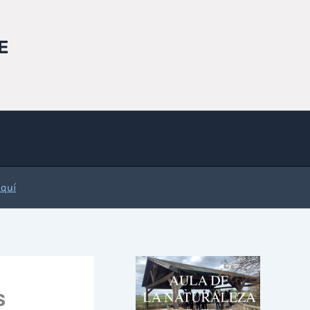
E
Aquí
s