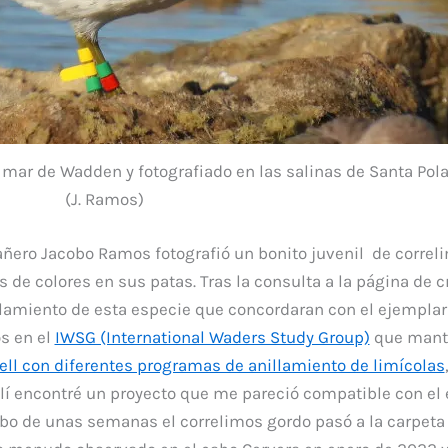
 mar de Wadden y fotografiado en las salinas de Santa Pol
(J. Ramos)
ñero Jacobo Ramos fotografió un bonito juvenil de correl
s de colores en sus patas. Tras la consulta a la página de c
amiento de esta especie que concordaran con el ejemplar 
s en el
IWSG (International Waders Study Group)
que mant
ell con diferentes programas de anillamiento de limícolas
llí encontré un proyecto que me pareció compatible con e
bo de unas semanas el correlimos gordo pasó a la carpeta 