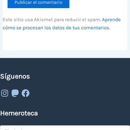
Este sitio usa Akismet para reducir el spam.
Aprende
cómo se procesan los datos de tus comentarios.
Síguenos
Instagram
Mastodon
Facebook
Hemeroteca
Hemeroteca