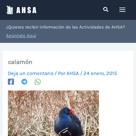
Ir
Buscar
al
contenido
¿Quieres recibir información de las Actividades de AHSA?
Apúntate Aquí
calamón
Deja un comentario
/ Por
AHSA
/
24 enero, 2015