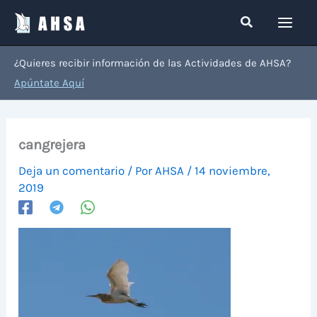
Ir
Buscar
al
contenido
¿Quieres recibir información de las Actividades de AHSA?
Apúntate Aquí
cangrejera
Deja un comentario
/ Por
AHSA
/
14 noviembre,
2019