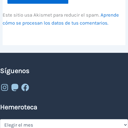
Este sitio usa Akismet para reducir el spam.
Aprende
cómo se procesan los datos de tus comentarios.
Síguenos
Instagram
Mastodon
Facebook
Hemeroteca
Hemeroteca