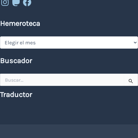
Hemeroteca
Hemeroteca
Buscador
Buscar
por:
Traductor