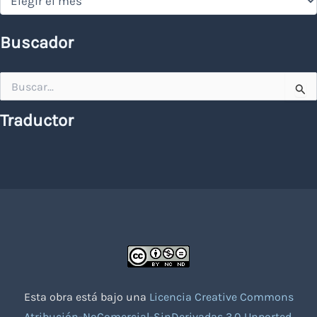
Buscador
Buscar
por:
Traductor
Esta obra está bajo una
Licencia Creative Commons
Atribución-NoComercial-SinDerivadas 3.0 Unported
.