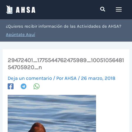
Ir
Buscar
al
contenido
¿Quieres recibir información de las Actividades de AHSA?
Apúntate Aquí
29472401_1775544762475989_10051056481
54705920_n
Deja un comentario
/ Por
AHSA
/
26 marzo, 2018