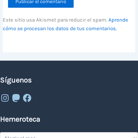
Este sitio usa Akismet para reducir el spam.
Aprende
cómo se procesan los datos de tus comentarios.
Síguenos
Instagram
Mastodon
Facebook
Hemeroteca
Hemeroteca