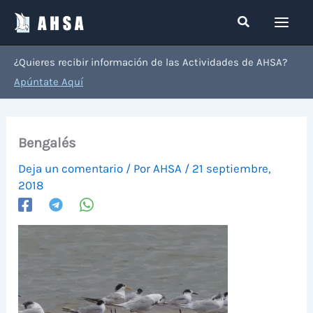
Ir
Buscar
al
contenido
¿Quieres recibir información de las Actividades de AHSA?
Apúntate Aquí
Bengalés
Deja un comentario
/ Por
AHSA
/
21 septiembre,
2018