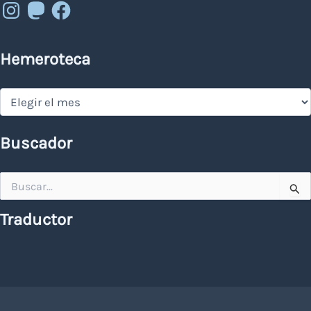
Instagram
Mastodon
Facebook
Hemeroteca
Hemeroteca
Buscador
Buscar
por:
Traductor