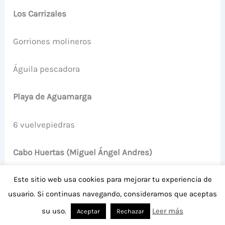
Los Carrizales
Gorriones molineros
Águila pescadora
Playa de Aguamarga
6 vuelvepiedras
Cabo Huertas (Miguel Ángel Andres)
Este sitio web usa cookies para mejorar tu experiencia de
2 pardelas baleares
usuario. Si continuas navegando, consideramos que aceptas
2 cernícalos vulgares
su uso.
Leer más
Aceptar
Rechazar