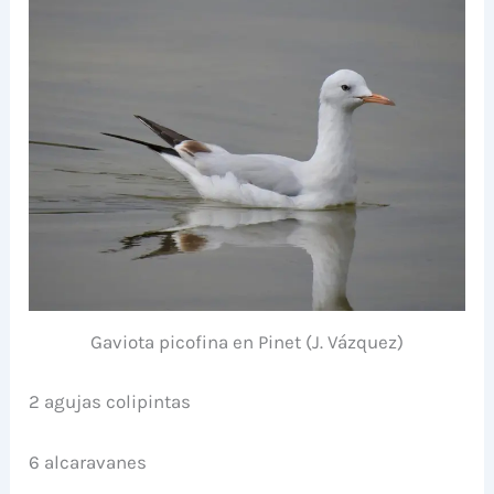
Gaviota picofina en Pinet (J. Vázquez)
2 agujas colipintas
6 alcaravanes