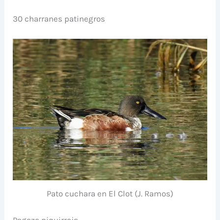
30 charranes patinegros
Pato cuchara en El Clot (J. Ramos)
Pagaza piquirroja