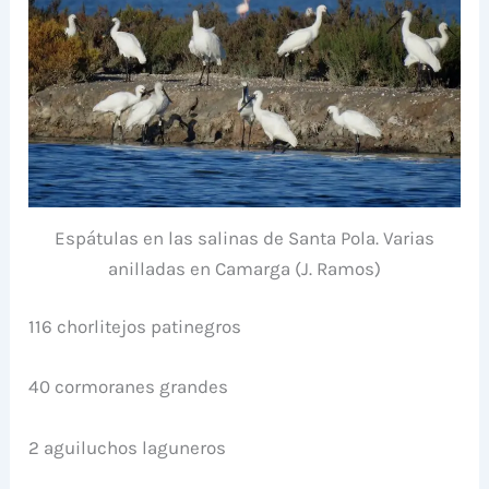
Espátulas en las salinas de Santa Pola. Varias
anilladas en Camarga (J. Ramos)
116 chorlitejos patinegros
40 cormoranes grandes
2 aguiluchos laguneros