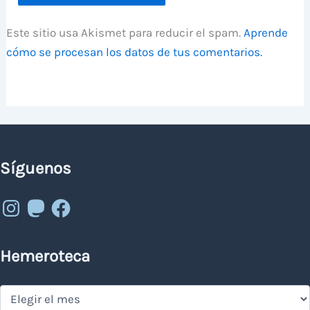
Este sitio usa Akismet para reducir el spam.
Aprende
cómo se procesan los datos de tus comentarios.
Síguenos
Instagram
Mastodon
Facebook
Hemeroteca
Hemeroteca