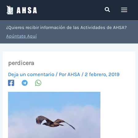
Ir
Buscar
al
contenido
¿Quieres recibir información de las Actividades de AHSA?
Apúntate Aquí
perdicera
Deja un comentario
/ Por
AHSA
/
2 febrero, 2019