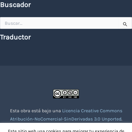
Buscador
Buscar
por:
Traductor
Esta obra está bajo una
Licencia Creative Commons
Atribución-NoComercial-SinDerivadas 3.0 Unported
.
Website creado con la colaboración de socios voluntarios.
Este sitio web usa cookies para mejorar tu experiencia de