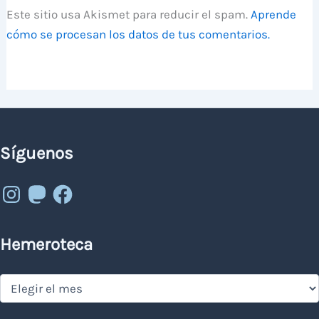
Este sitio usa Akismet para reducir el spam.
Aprende
cómo se procesan los datos de tus comentarios.
Síguenos
Instagram
Mastodon
Facebook
Hemeroteca
Hemeroteca