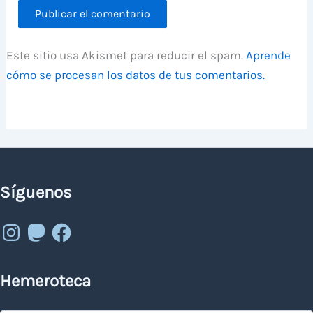
Este sitio usa Akismet para reducir el spam.
Aprende
cómo se procesan los datos de tus comentarios.
Síguenos
Instagram
Mastodon
Facebook
Hemeroteca