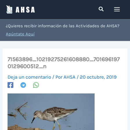
Ir
Buscar
al
contenido
¿Quieres recibir información de las Actividades de AHSA?
Apúntate Aquí
71563896_10219275261608880_701696197
0129600512_n
Deja un comentario
/ Por
AHSA
/
20 octubre, 2019