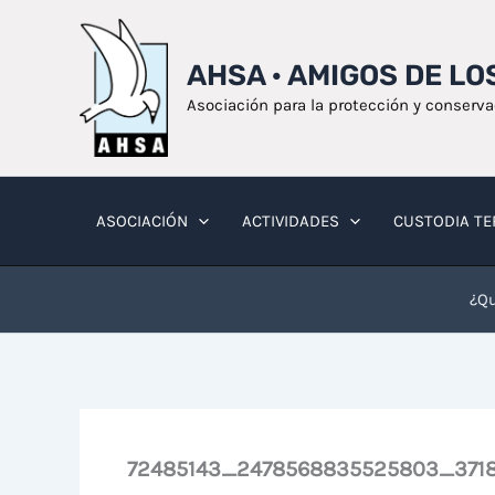
Ir
al
AHSA · AMIGOS DE L
contenido
Asociación para la protección y conserv
ASOCIACIÓN
ACTIVIDADES
CUSTODIA TE
¿Qu
72485143_2478568835525803_3718