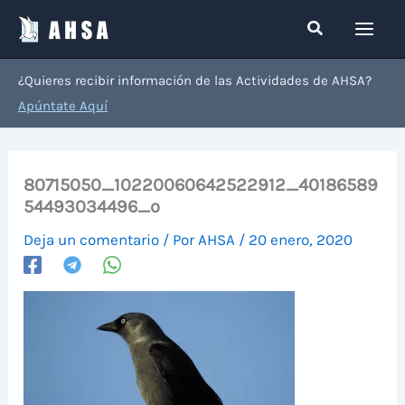
Ir
Buscar
al
contenido
¿Quieres recibir información de las Actividades de AHSA?
Apúntate Aquí
80715050_10220060642522912_40186589
54493034496_o
Deja un comentario
/ Por
AHSA
/
20 enero, 2020