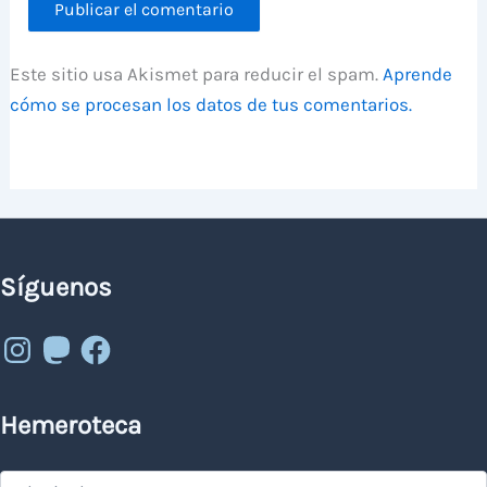
Este sitio usa Akismet para reducir el spam.
Aprende
cómo se procesan los datos de tus comentarios.
Síguenos
Instagram
Mastodon
Facebook
Hemeroteca
Hemeroteca