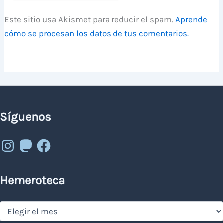
Este sitio usa Akismet para reducir el spam.
Aprende
cómo se procesan los datos de tus comentarios.
Síguenos
Instagram
Mastodon
Facebook
Hemeroteca
Hemeroteca