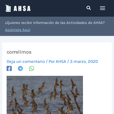
Ir
Buscar
al
contenido
¿Quieres recibir información de las Actividades de AHSA?
Apúntate Aquí
correlimos
Deja un comentario
/ Por
AHSA
/
3 marzo, 2020