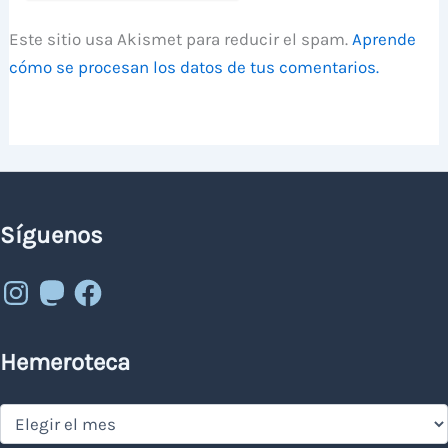
Este sitio usa Akismet para reducir el spam.
Aprende
cómo se procesan los datos de tus comentarios.
Síguenos
Instagram
Mastodon
Facebook
Hemeroteca
Hemeroteca