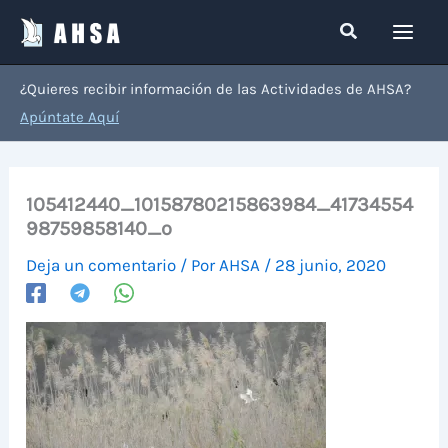
Ir
Buscar
al
contenido
¿Quieres recibir información de las Actividades de AHSA?
Apúntate Aquí
105412440_10158780215863984_41734554
98759858140_o
Deja un comentario
/ Por
AHSA
/
28 junio, 2020