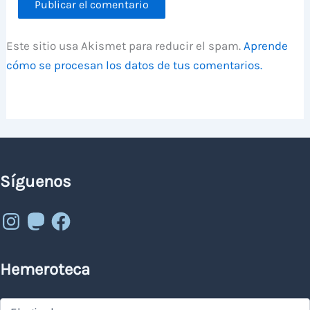
Este sitio usa Akismet para reducir el spam.
Aprende
cómo se procesan los datos de tus comentarios.
Síguenos
Instagram
Mastodon
Facebook
Hemeroteca
Hemeroteca