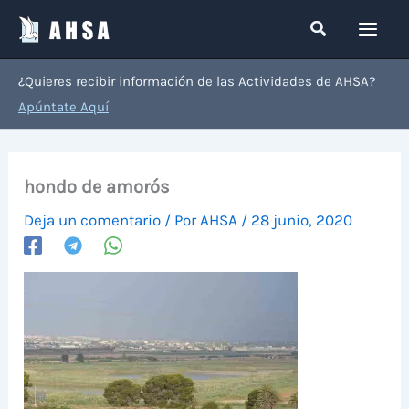
Ir
Buscar
al
contenido
¿Quieres recibir información de las Actividades de AHSA?
Apúntate Aquí
hondo de amorós
Deja un comentario
/ Por
AHSA
/
28 junio, 2020