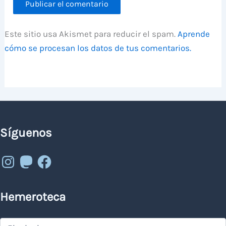
Este sitio usa Akismet para reducir el spam.
Aprende
cómo se procesan los datos de tus comentarios.
Síguenos
Instagram
Mastodon
Facebook
Hemeroteca
Hemeroteca