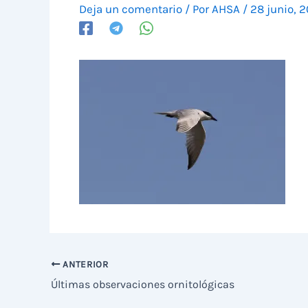
Deja un comentario
/ Por
AHSA
/
28 junio, 
ANTERIOR
Últimas observaciones ornitológicas