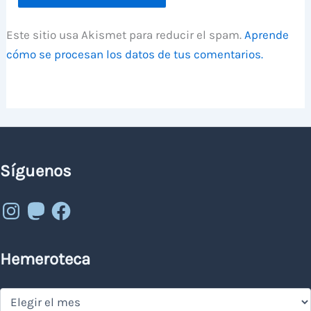
Este sitio usa Akismet para reducir el spam.
Aprende
cómo se procesan los datos de tus comentarios.
Síguenos
Instagram
Mastodon
Facebook
Hemeroteca
Hemeroteca