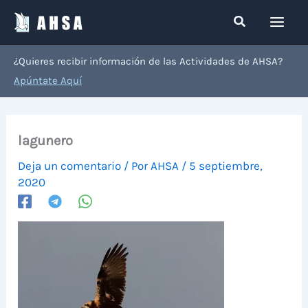
Ir
Buscar
al
contenido
¿Quieres recibir información de las Actividades de AHSA?
Apúntate Aquí
lagunero
Deja un comentario
/ Por
AHSA
/
5 septiembre,
2020