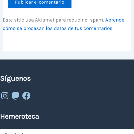
Este sitio usa Akismet para reducir el spam.
Aprende
cómo se procesan los datos de tus comentarios.
Síguenos
Instagram
Mastodon
Facebook
Hemeroteca
Hemeroteca