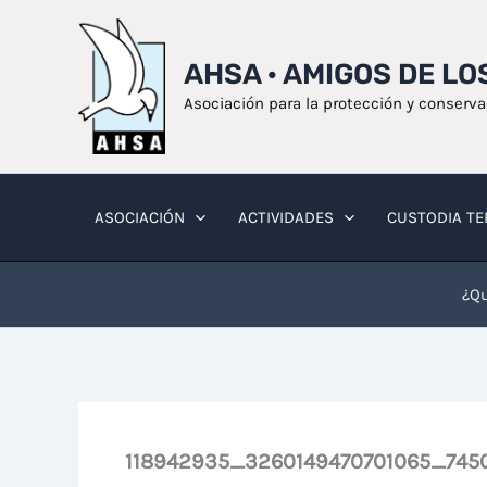
Ir
al
AHSA · AMIGOS DE L
contenido
Asociación para la protección y conserv
ASOCIACIÓN
ACTIVIDADES
CUSTODIA TE
¿Qu
118942935_3260149470701065_7450