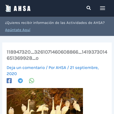
Ir
Buscar
al
contenido
¿Quieres recibir información de las Actividades de AHSA?
Apúntate Aquí
118947320_3261071460608866_1419373014
651369928_o
Deja un comentario
/ Por
AHSA
/
21 septiembre,
2020