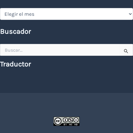
Hemeroteca
Buscador
Buscar
por:
Traductor