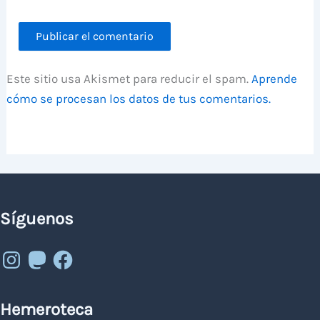
Este sitio usa Akismet para reducir el spam.
Aprende
cómo se procesan los datos de tus comentarios.
Síguenos
Instagram
Mastodon
Facebook
Hemeroteca