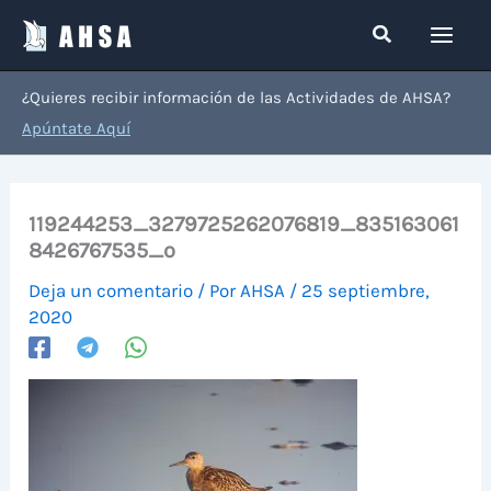
Ir
Buscar
al
contenido
¿Quieres recibir información de las Actividades de AHSA?
Apúntate Aquí
119244253_3279725262076819_835163061
8426767535_o
Deja un comentario
/ Por
AHSA
/
25 septiembre,
2020