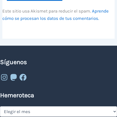
Este sitio usa Akismet para reducir el spam.
Aprende
cómo se procesan los datos de tus comentarios.
Síguenos
Instagram
Mastodon
Facebook
Hemeroteca
Hemeroteca