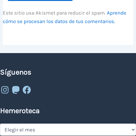
Este sitio usa Akismet para reducir el spam.
Aprende
cómo se procesan los datos de tus comentarios.
Síguenos
Instagram
Mastodon
Facebook
Hemeroteca
Hemeroteca