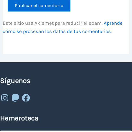
Este sitio usa Akismet para reducir el spam.
Aprende
cómo se procesan los datos de tus comentarios.
Síguenos
Instagram
Mastodon
Facebook
Hemeroteca