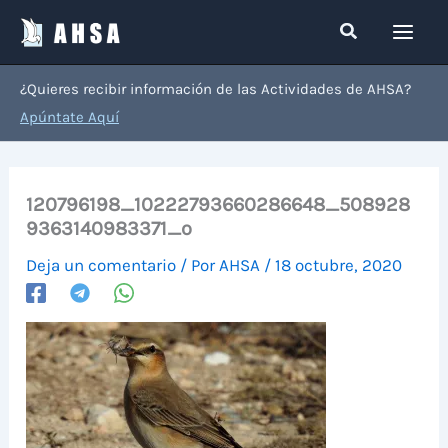
Ir
Buscar
al
contenido
¿Quieres recibir información de las Actividades de AHSA?
Apúntate Aquí
120796198_10222793660286648_508928
9363140983371_o
Deja un comentario
/ Por
AHSA
/
18 octubre, 2020