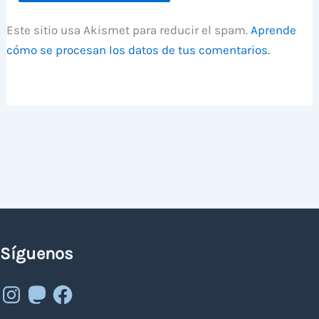
Este sitio usa Akismet para reducir el spam.
Aprende
cómo se procesan los datos de tus comentarios.
Síguenos
Instagram
Mastodon
Facebook