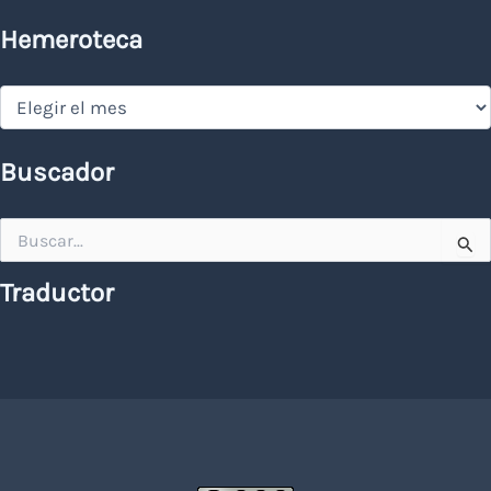
Hemeroteca
Hemeroteca
Buscador
Buscar
por:
Traductor