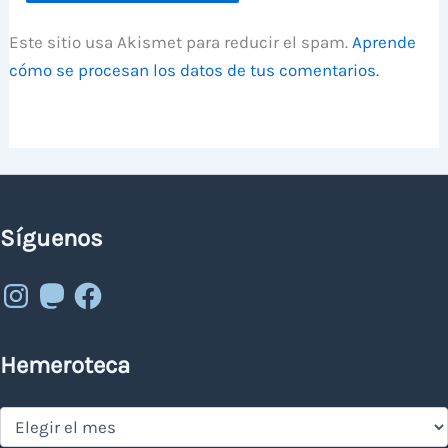
Este sitio usa Akismet para reducir el spam.
Aprende
cómo se procesan los datos de tus comentarios.
Síguenos
Instagram
Mastodon
Facebook
Hemeroteca
Hemeroteca