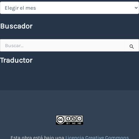
Hemeroteca
Buscador
Buscar
por:
Traductor
Esta obra está bajo una
Licencia Creative Commons