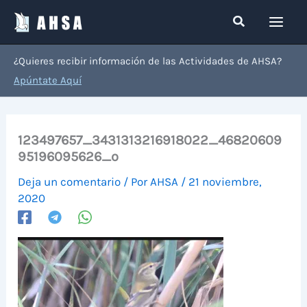
Ir
Buscar
al
contenido
¿Quieres recibir información de las Actividades de AHSA?
Apúntate Aquí
123497657_3431313216918022_46820609
95196095626_o
Deja un comentario
/ Por
AHSA
/
21 noviembre,
2020