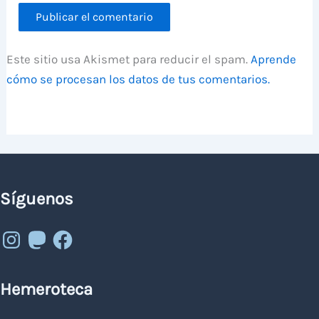
Este sitio usa Akismet para reducir el spam.
Aprende
cómo se procesan los datos de tus comentarios.
Síguenos
Instagram
Mastodon
Facebook
Hemeroteca