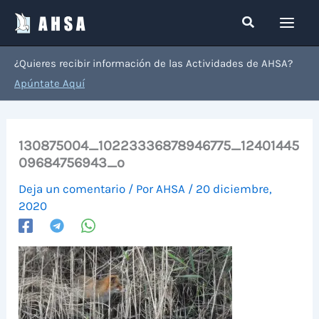
Ir
Buscar
al
contenido
¿Quieres recibir información de las Actividades de AHSA?
Apúntate Aquí
130875004_10223336878946775_12401445
09684756943_o
Deja un comentario
/ Por
AHSA
/
20 diciembre,
2020